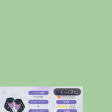
もっと読む
arrow_forward_ios