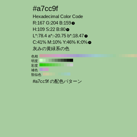
#a7cc9f
Hexadecimal Color Code
R:167 G:204 B:159
H:109 S:22 B:80
L*:78.4 a*:-20.75 b*:18.47
C:41% M:10% Y:46% K:0%
灰みの黄緑系の色
色相
明度
彩度
補色
類似色
#a7cc9f の配色パターン