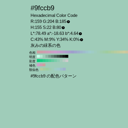
#9fccb9
Hexadecimal Color Code
R:159 G:204 B:185
H:155 S:22 B:80
L*:78.49 a*:-18.63 b*:4.64
C:43% M:9% Y:34% K:0%
灰みの緑系の色
色相
明度
彩度
補色
類似色
#9fccb9 の配色パターン