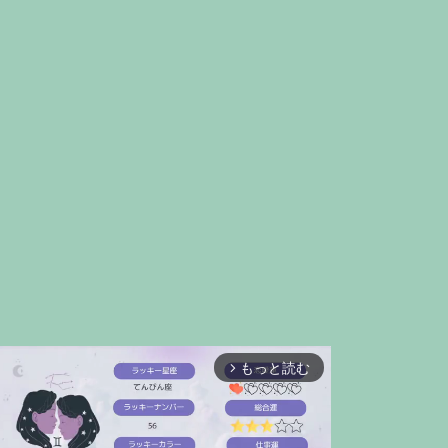
もっと読む
arrow_forward_ios