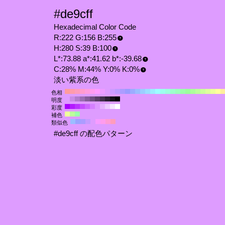
#de9cff
Hexadecimal Color Code
R:222 G:156 B:255
H:280 S:39 B:100
L*:73.88 a*:41.62 b*:-39.68
C:28% M:44% Y:0% K:0%
淡い紫系の色
色相
明度
彩度
補色
類似色
#de9cff の配色パターン