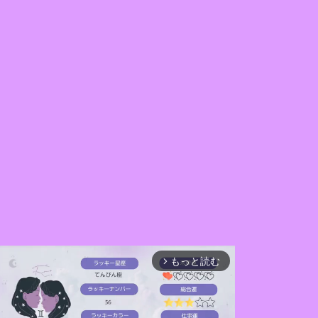
もっと読む
arrow_forward_ios