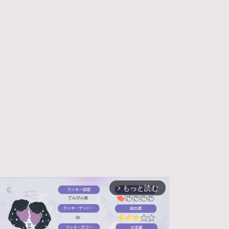
もっと読む
arrow_forward_ios