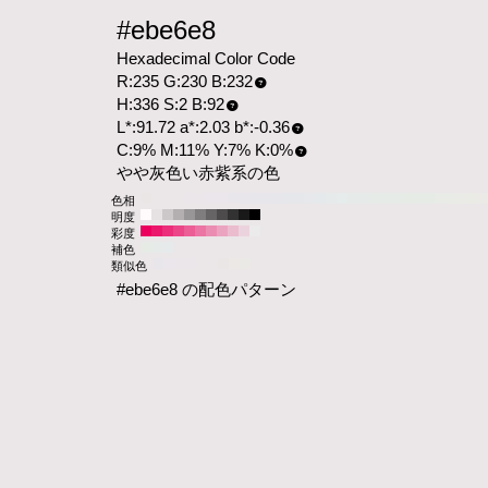
#ebe6e8
Hexadecimal Color Code
R:235 G:230 B:232
H:336 S:2 B:92
L*:91.72 a*:2.03 b*:-0.36
C:9% M:11% Y:7% K:0%
やや灰色い赤紫系の色
色相
明度
彩度
補色
類似色
#ebe6e8 の配色パターン