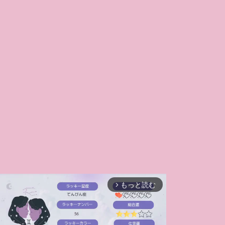
もっと読む
arrow_forward_ios