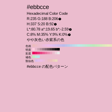
#ebbcce
Hexadecimal Color Code
R:235 G:188 B:206
H:337 S:20 B:92
L*:80.78 a*:19.65 b*:-2.59
C:8% M:35% Y:9% K:0%
やや灰色い赤紫系の色
色相
明度
彩度
補色
類似色
#ebbcce の配色パターン