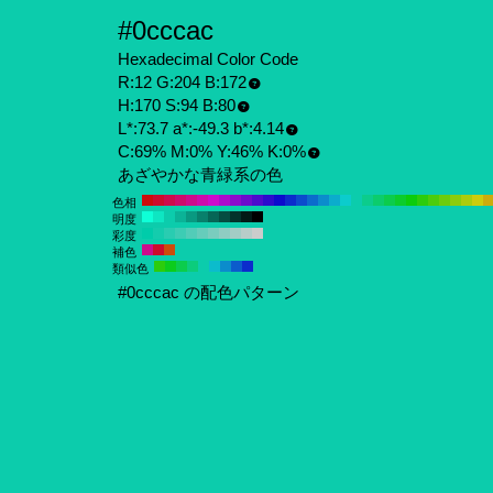
#0cccac
Hexadecimal Color Code
R:12 G:204 B:172
H:170 S:94 B:80
L*:73.7 a*:-49.3 b*:4.14
C:69% M:0% Y:46% K:0%
あざやかな青緑系の色
色相
明度
彩度
補色
類似色
#0cccac の配色パターン