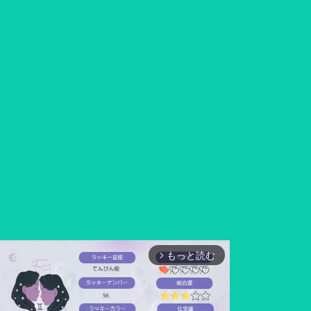
もっと読む
arrow_forward_ios