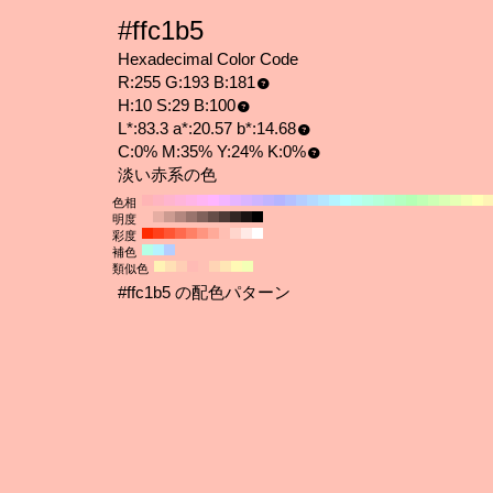
#ffc1b5
Hexadecimal Color Code
R:255 G:193 B:181
H:10 S:29 B:100
L*:83.3 a*:20.57 b*:14.68
C:0% M:35% Y:24% K:0%
淡い赤系の色
色相
明度
彩度
補色
類似色
#ffc1b5 の配色パターン