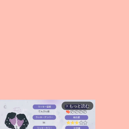
もっと読む
arrow_forward_ios