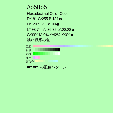
#b5ffb5
Hexadecimal Color Code
R:181 G:255 B:181
H:120 S:29 B:100
L*:93.74 a*:-36.72 b*:28.28
C:33% M:0% Y:42% K:0%
淡い緑系の色
色相
明度
彩度
補色
類似色
#b5ffb5 の配色パターン