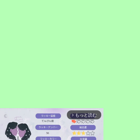
もっと読む
arrow_forward_ios