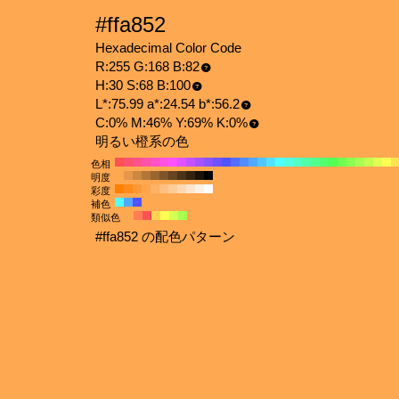
#ffa852
Hexadecimal Color Code
R:255 G:168 B:82
H:30 S:68 B:100
L*:75.99 a*:24.54 b*:56.2
C:0% M:46% Y:69% K:0%
明るい橙系の色
色相
明度
彩度
補色
類似色
#ffa852 の配色パターン