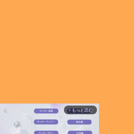
もっと読む
arrow_forward_ios