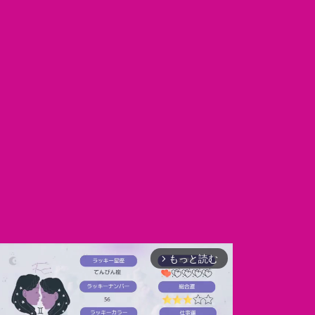
もっと読む
arrow_forward_ios