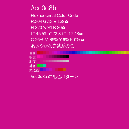
#cc0c8b
Hexadecimal Color Code
R:204 G:12 B:139
H:320 S:94 B:80
L*:45.59 a*:73.8 b*:-17.48
C:26% M:96% Y:6% K:0%
あざやかな赤紫系の色
色相
明度
彩度
補色
類似色
#cc0c8b の配色パターン