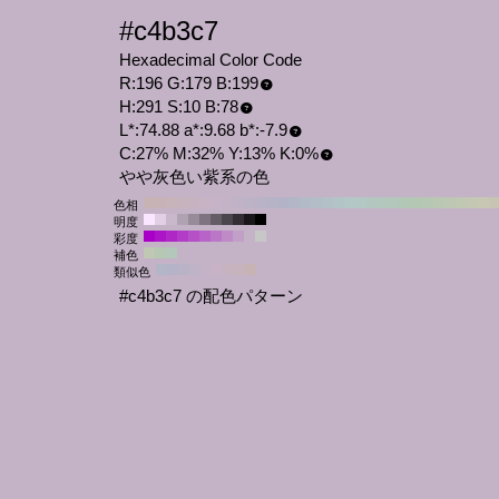
#c4b3c7
Hexadecimal Color Code
R:196 G:179 B:199
H:291 S:10 B:78
L*:74.88 a*:9.68 b*:-7.9
C:27% M:32% Y:13% K:0%
やや灰色い紫系の色
色相
明度
彩度
補色
類似色
#c4b3c7 の配色パターン