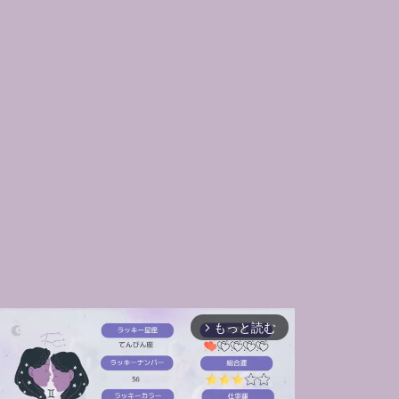
もっと読む
arrow_forward_ios