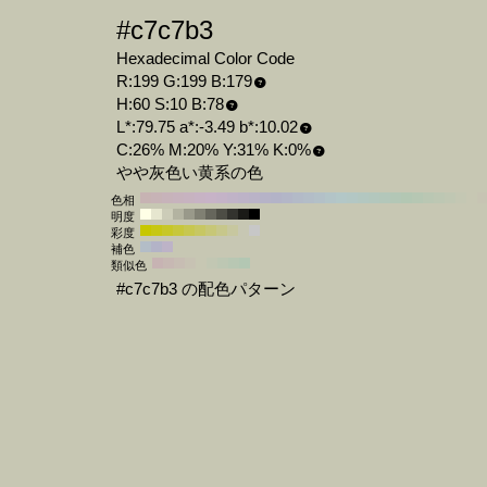
#c7c7b3
Hexadecimal Color Code
R:199 G:199 B:179
H:60 S:10 B:78
L*:79.75 a*:-3.49 b*:10.02
C:26% M:20% Y:31% K:0%
やや灰色い黄系の色
色相
明度
彩度
補色
類似色
#c7c7b3 の配色パターン