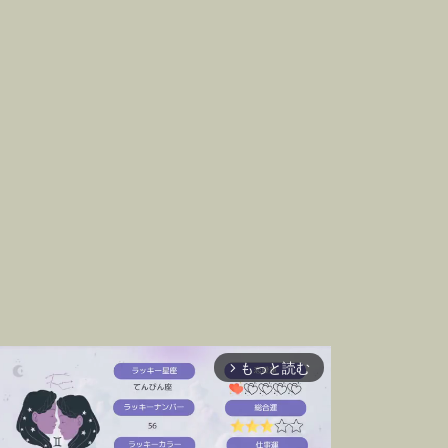
もっと読む
arrow_forward_ios