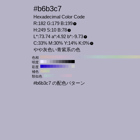
#b6b3c7
Hexadecimal Color Code
R:182 G:179 B:199
H:249 S:10 B:78
L*:73.74 a*:4.92 b*:-9.73
C:33% M:30% Y:14% K:0%
やや灰色い青紫系の色
色相
明度
彩度
補色
類似色
#b6b3c7 の配色パターン