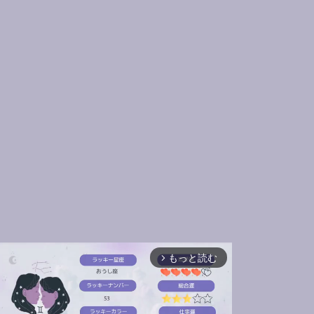
もっと読む
arrow_forward_ios