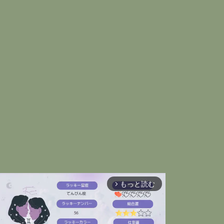
もっと読む
arrow_forward_ios