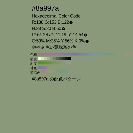
#8a997a
Hexadecimal Color Code
R:138 G:153 B:122
H:89 S:20 B:60
L*:61.29 a*:-11.19 b*:14.54
C:53% M:35% Y:56% K:0%
やや灰色い黄緑系の色
色相
明度
彩度
補色
類似色
#8a997a の配色パターン