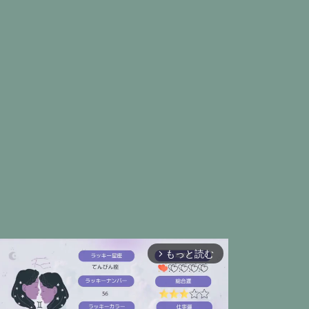
もっと読む
arrow_forward_ios