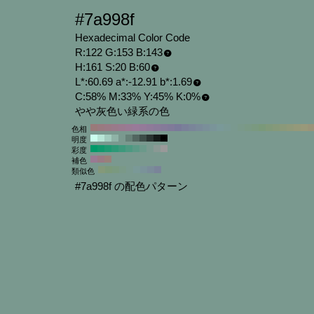
#7a998f
Hexadecimal Color Code
R:122 G:153 B:143
H:161 S:20 B:60
L*:60.69 a*:-12.91 b*:1.69
C:58% M:33% Y:45% K:0%
やや灰色い緑系の色
色相
明度
彩度
補色
類似色
#7a998f の配色パターン