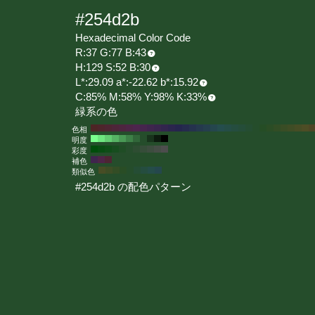
#254d2b
Hexadecimal Color Code
R:37 G:77 B:43
H:129 S:52 B:30
L*:29.09 a*:-22.62 b*:15.92
C:85% M:58% Y:98% K:33%
緑系の色
色相
明度
彩度
補色
類似色
#254d2b の配色パターン