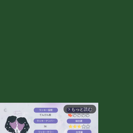
もっと読む
arrow_forward_ios