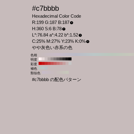
#c7bbbb
Hexadecimal Color Code
R:199 G:187 B:187
H:360 S:6 B:78
L*:76.84 a*:4.22 b*:1.52
C:25% M:27% Y:23% K:0%
やや灰色い赤系の色
色相
明度
彩度
補色
類似色
#c7bbbb の配色パターン