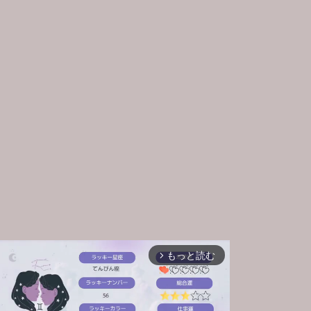
もっと読む
arrow_forward_ios