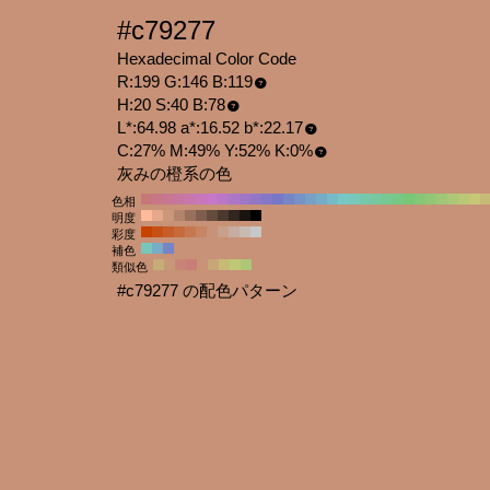
#c79277
Hexadecimal Color Code
R:199 G:146 B:119
H:20 S:40 B:78
L*:64.98 a*:16.52 b*:22.17
C:27% M:49% Y:52% K:0%
灰みの橙系の色
色相
明度
彩度
補色
類似色
#c79277 の配色パターン