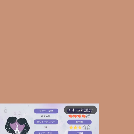
もっと読む
arrow_forward_ios