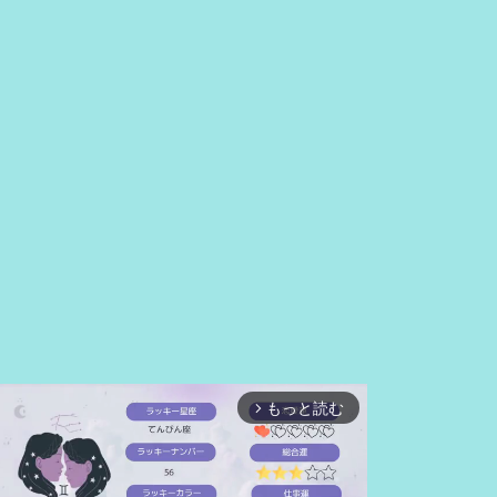
もっと読む
arrow_forward_ios