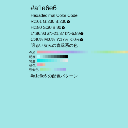
#a1e6e6
Hexadecimal Color Code
R:161 G:230 B:230
H:180 S:30 B:90
L*:86.93 a*:-21.37 b*:-6.89
C:40% M:0% Y:17% K:0%
明るい灰みの青緑系の色
色相
明度
彩度
補色
類似色
#a1e6e6 の配色パターン