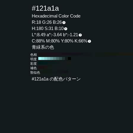
#121a1a
Hexadecimal Color Code
R:18 G:26 B:26
H:180 S:31 B:10
L*:8.49 a*:-3.64 b*:-1.21
C:88% M:80% Y:80% K:66%
青緑系の色
色相
明度
彩度
補色
類似色
#121a1a の配色パターン