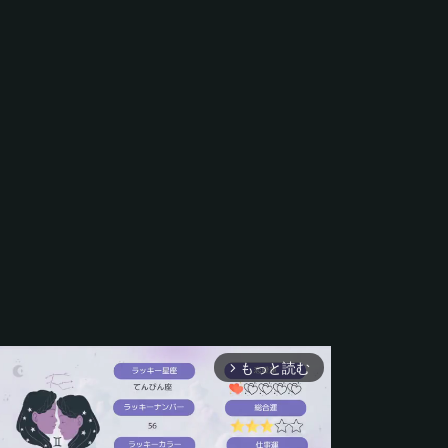
もっと読む
arrow_forward_ios