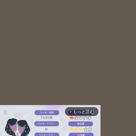
もっと読む
arrow_forward_ios