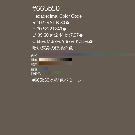
#665b50
Hexadecimal Color Code
R:102 G:91 B:80
H:30 S:22 B:40
L*:39.38 a*:2.44 b*:7.97
C:65% M:63% Y:67% K:15%
暗い灰みの橙系の色
色相
明度
彩度
補色
類似色
#665b50 の配色パターン