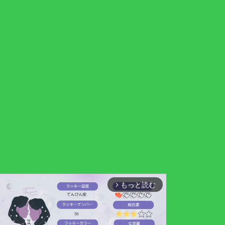
もっと読む
arrow_forward_ios