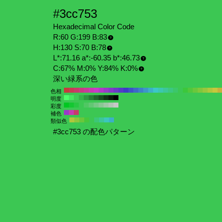
#3cc753
Hexadecimal Color Code
R:60 G:199 B:83
H:130 S:70 B:78
L*:71.16 a*:-60.35 b*:46.73
C:67% M:0% Y:84% K:0%
深い緑系の色
色相
明度
彩度
補色
類似色
#3cc753 の配色パターン