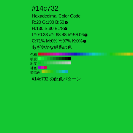
#14c732
Hexadecimal Color Code
R:20 G:199 B:50
H:130 S:90 B:78
L*:70.33 a*:-68.48 b*:59.06
C:71% M:0% Y:97% K:0%
あざやかな緑系の色
色相
明度
彩度
補色
類似色
#14c732 の配色パターン