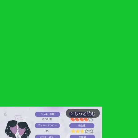
もっと読む
arrow_forward_ios