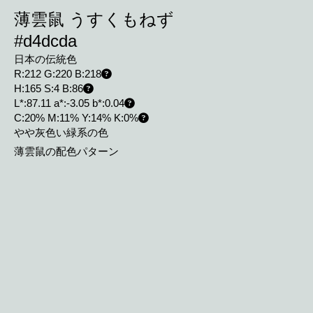
薄雲鼠 うすくもねず
#d4dcda
日本の伝統色
R:212 G:220 B:218
H:165 S:4 B:86
L*:87.11 a*:-3.05 b*:0.04
C:20% M:11% Y:14% K:0%
やや灰色い緑系の色
薄雲鼠の配色パターン