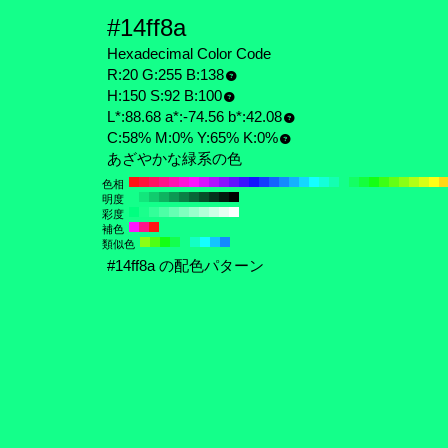
#14ff8a
Hexadecimal Color Code
R:20 G:255 B:138
H:150 S:92 B:100
L*:88.68 a*:-74.56 b*:42.08
C:58% M:0% Y:65% K:0%
あざやかな緑系の色
色相
明度
彩度
補色
類似色
#14ff8a の配色パターン