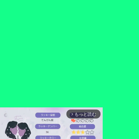
もっと読む
arrow_forward_ios