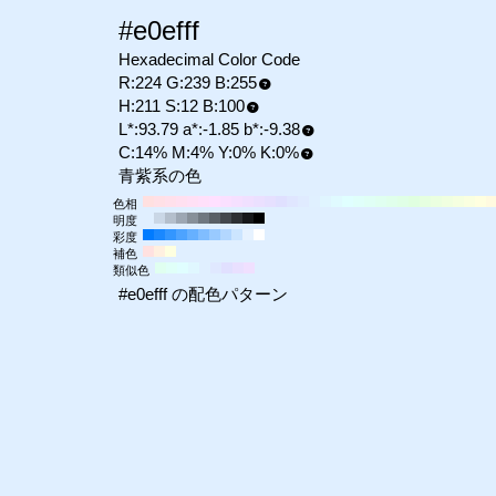
#e0efff
Hexadecimal Color Code
R:224 G:239 B:255
H:211 S:12 B:100
L*:93.79 a*:-1.85 b*:-9.38
C:14% M:4% Y:0% K:0%
青紫系の色
色相
明度
彩度
補色
類似色
#e0efff の配色パターン