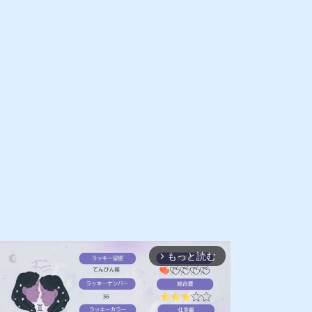
もっと読む
arrow_forward_ios