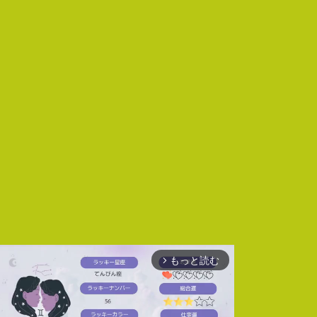
もっと読む
arrow_forward_ios