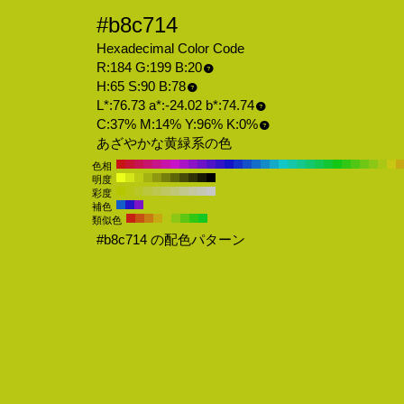
#b8c714
Hexadecimal Color Code
R:184 G:199 B:20
H:65 S:90 B:78
L*:76.73 a*:-24.02 b*:74.74
C:37% M:14% Y:96% K:0%
あざやかな黄緑系の色
色相
明度
彩度
補色
類似色
#b8c714 の配色パターン