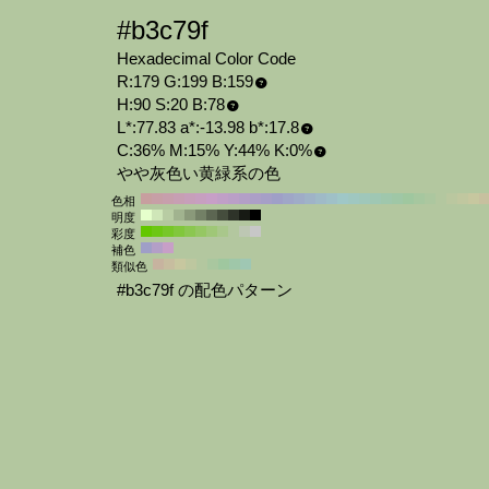
#b3c79f
Hexadecimal Color Code
R:179 G:199 B:159
H:90 S:20 B:78
L*:77.83 a*:-13.98 b*:17.8
C:36% M:15% Y:44% K:0%
やや灰色い黄緑系の色
色相
明度
彩度
補色
類似色
#b3c79f の配色パターン