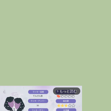
もっと読む
arrow_forward_ios