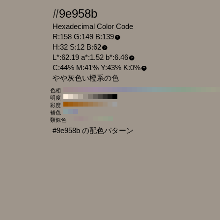
#9e958b
Hexadecimal Color Code
R:158 G:149 B:139
H:32 S:12 B:62
L*:62.19 a*:1.52 b*:6.46
C:44% M:41% Y:43% K:0%
やや灰色い橙系の色
色相
明度
彩度
補色
類似色
#9e958b の配色パターン