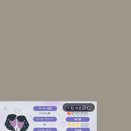
もっと読む
arrow_forward_ios