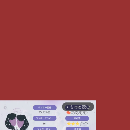
もっと読む
arrow_forward_ios