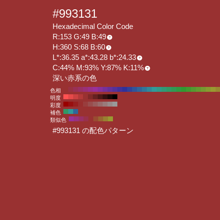
#993131
Hexadecimal Color Code
R:153 G:49 B:49
H:360 S:68 B:60
L*:36.35 a*:43.28 b*:24.33
C:44% M:93% Y:87% K:11%
深い赤系の色
色相
明度
彩度
補色
類似色
#993131 の配色パターン