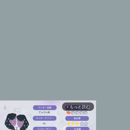
もっと読む
arrow_forward_ios