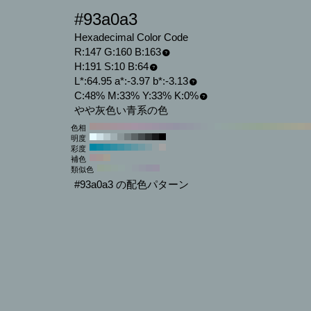
#93a0a3
Hexadecimal Color Code
R:147 G:160 B:163
H:191 S:10 B:64
L*:64.95 a*:-3.97 b*:-3.13
C:48% M:33% Y:33% K:0%
やや灰色い青系の色
色相
明度
彩度
補色
類似色
#93a0a3 の配色パターン