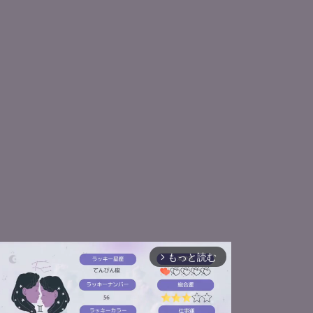
もっと読む
arrow_forward_ios