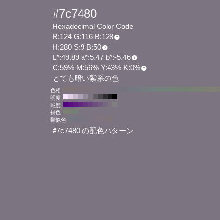
#7c7480
Hexadecimal Color Code
R:124 G:116 B:128
H:280 S:9 B:50
L*:49.89 a*:5.47 b*:-5.46
C:59% M:56% Y:43% K:0%
とても暗い紫系の色
色相
明度
彩度
補色
類似色
#7c7480 の配色パターン