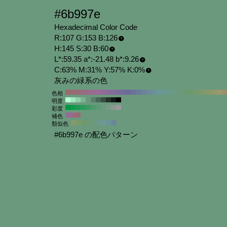
#6b997e
Hexadecimal Color Code
R:107 G:153 B:126
H:145 S:30 B:60
L*:59.35 a*:-21.48 b*:9.26
C:63% M:31% Y:57% K:0%
灰みの緑系の色
色相
明度
彩度
補色
類似色
#6b997e の配色パターン