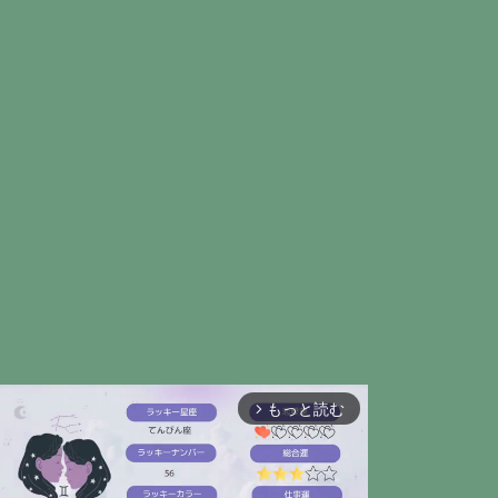
もっと読む
arrow_forward_ios