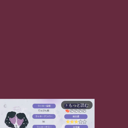
もっと読む
arrow_forward_ios