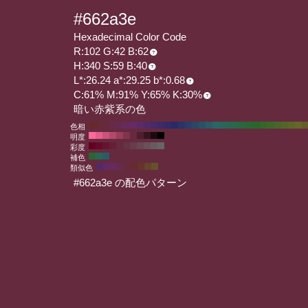
#662a3e
Hexadecimal Color Code
R:102 G:42 B:62
H:340 S:59 B:40
L*:26.24 a*:29.25 b*:0.68
C:61% M:91% Y:65% K:30%
暗い赤紫系の色
色相
明度
彩度
補色
類似色
#662a3e の配色パターン