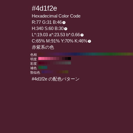
#4d1f2e
Hexadecimal Color Code
R:77 G:31 B:46
H:340 S:60 B:30
L*:19.03 a*:23.53 b*:0.66
C:65% M:91% Y:70% K:46%
赤紫系の色
色相
明度
彩度
補色
類似色
#4d1f2e の配色パターン