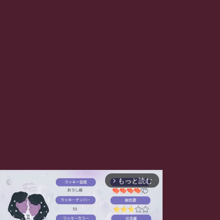
もっと読む
arrow_forward_ios