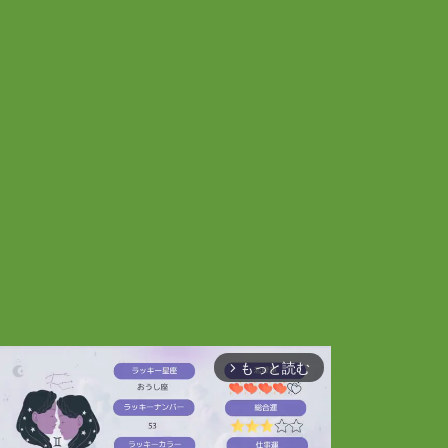
もっと読む
arrow_forward_ios