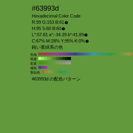
#63993d
Hexadecimal Color Code
R:99 G:153 B:61
H:95 S:60 B:60
L*:57.81 a*:-34.39 b*:41.89
C:67% M:28% Y:95% K:0%
鈍い黄緑系の色
色相
明度
彩度
補色
類似色
#63993d の配色パターン