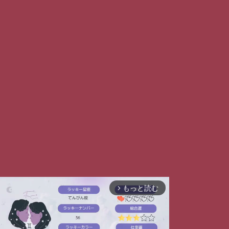
もっと読む
arrow_forward_ios