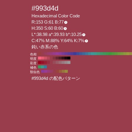
#993d4d
Hexadecimal Color Code
R:153 G:61 B:77
H:350 S:60 B:60
L*:38.98 a*:39.93 b*:10.25
C:47% M:88% Y:64% K:7%
鈍い赤系の色
色相
明度
彩度
補色
類似色
#993d4d の配色パターン