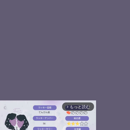
もっと読む
arrow_forward_ios