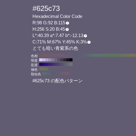
#625c73
Hexadecimal Color Code
R:98 G:92 B:115
H:256 S:20 B:45
L*:40.39 a*:7.47 b*:-12.13
C:71% M:67% Y:45% K:3%
とても暗い青紫系の色
色相
明度
彩度
補色
類似色
#625c73 の配色パターン