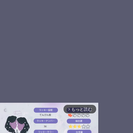
もっと読む
arrow_forward_ios