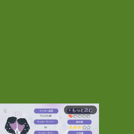
もっと読む
arrow_forward_ios