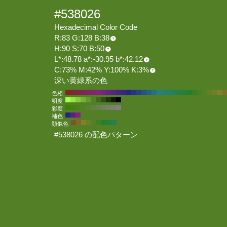
#538026
Hexadecimal Color Code
R:83 G:128 B:38
H:90 S:70 B:50
L*:48.78 a*:-30.95 b*:42.12
C:73% M:42% Y:100% K:3%
深い黄緑系の色
色相
明度
彩度
補色
類似色
#538026 の配色パターン