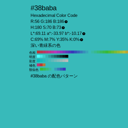
#38baba
Hexadecimal Color Code
R:56 G:186 B:186
H:180 S:70 B:73
L*:69.11 a*:-33.97 b*:-10.17
C:69% M:7% Y:35% K:0%
深い青緑系の色
色相
明度
彩度
補色
類似色
#38baba の配色パターン