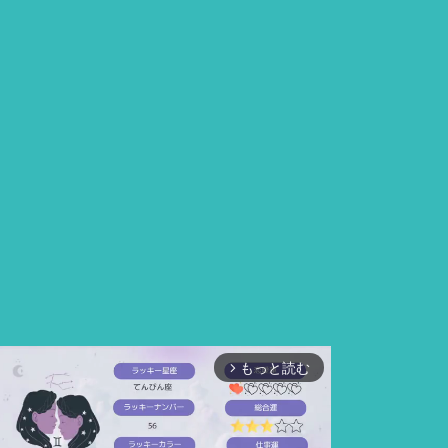
もっと読む
arrow_forward_ios