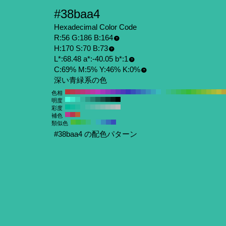
#38baa4
Hexadecimal Color Code
R:56 G:186 B:164
H:170 S:70 B:73
L*:68.48 a*:-40.05 b*:1
C:69% M:5% Y:46% K:0%
深い青緑系の色
色相
明度
彩度
補色
類似色
#38baa4 の配色パターン