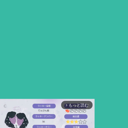
もっと読む
arrow_forward_ios