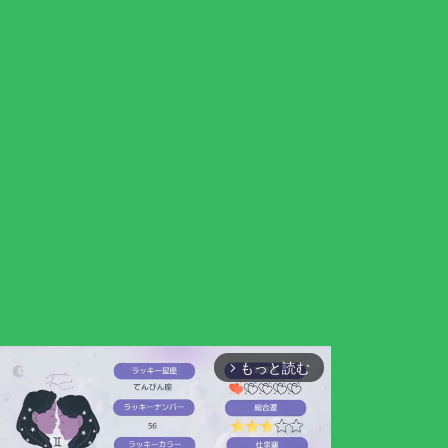
もっと読む
arrow_forward_ios