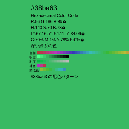
#38ba63
Hexadecimal Color Code
R:56 G:186 B:99
H:140 S:70 B:73
L*:67.16 a*:-54.11 b*:34.06
C:70% M:1% Y:78% K:0%
深い緑系の色
色相
明度
彩度
補色
類似色
#38ba63 の配色パターン