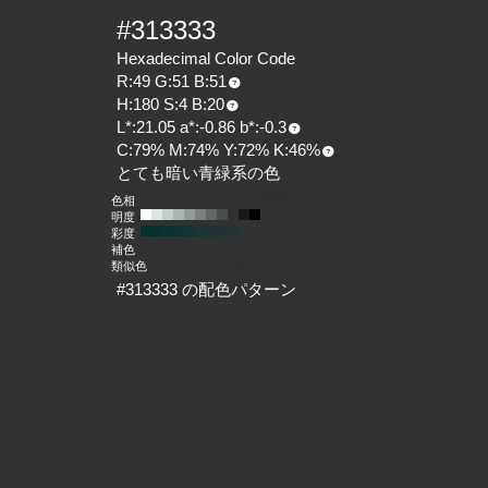
#313333
Hexadecimal Color Code
R:49 G:51 B:51
H:180 S:4 B:20
L*:21.05 a*:-0.86 b*:-0.3
C:79% M:74% Y:72% K:46%
とても暗い青緑系の色
色相
明度
彩度
補色
類似色
#313333 の配色パターン