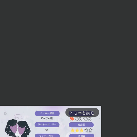
もっと読む
arrow_forward_ios