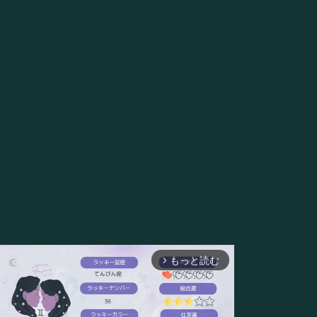
もっと読む
arrow_forward_ios