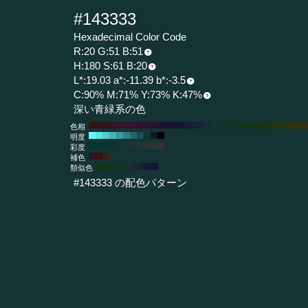
#143333
Hexadecimal Color Code
R:20 G:51 B:51
H:180 S:61 B:20
L*:19.03 a*:-11.39 b*:-3.5
C:90% M:71% Y:73% K:47%
深い青緑系の色
色相
明度
彩度
補色
類似色
#143333 の配色パターン