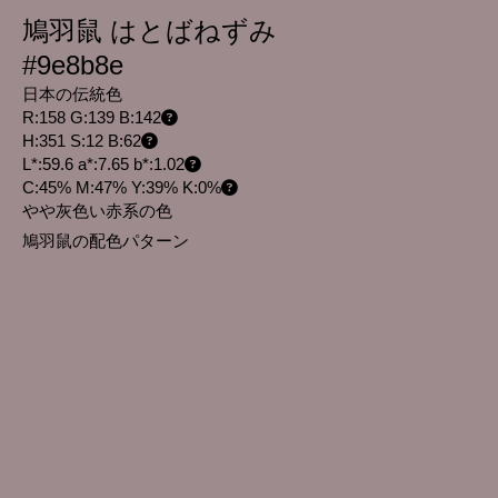
鳩羽鼠 はとばねずみ
#9e8b8e
日本の伝統色
R:158 G:139 B:142
H:351 S:12 B:62
L*:59.6 a*:7.65 b*:1.02
C:45% M:47% Y:39% K:0%
やや灰色い赤系の色
鳩羽鼠の配色パターン