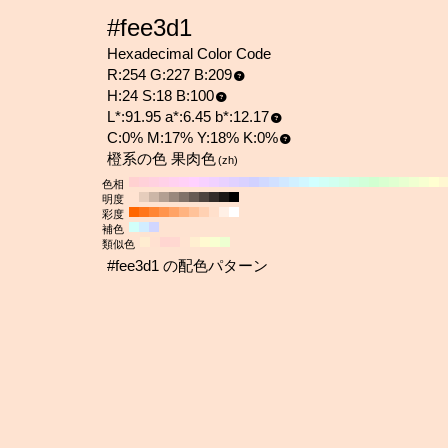
#fee3d1
Hexadecimal Color Code
R:254 G:227 B:209
H:24 S:18 B:100
L*:91.95 a*:6.45 b*:12.17
C:0% M:17% Y:18% K:0%
橙系の色 果肉色
(zh)
色相
明度
彩度
補色
類似色
#fee3d1 の配色パターン