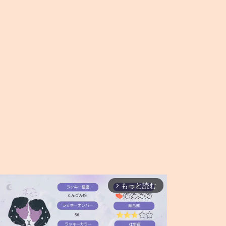
もっと読む
arrow_forward_ios