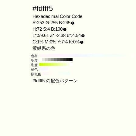
#fdfff5
Hexadecimal Color Code
R:253 G:255 B:245
H:72 S:4 B:100
L*:99.61 a*:-2.38 b*:4.54
C:1% M:0% Y:7% K:0%
黄緑系の色
色相
明度
彩度
補色
類似色
#fdfff5 の配色パターン