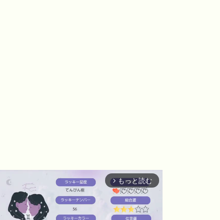
もっと読む
arrow_forward_ios