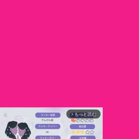
もっと読む
arrow_forward_ios