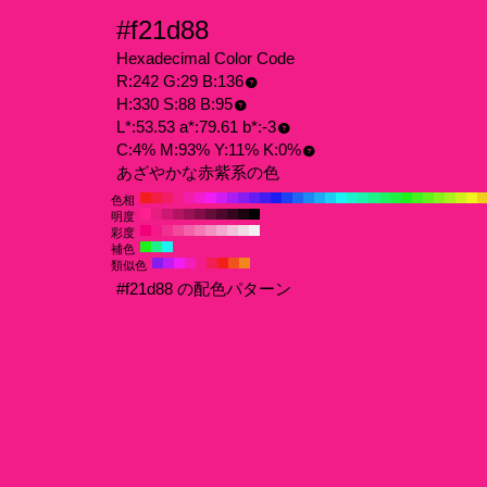
#f21d88
Hexadecimal Color Code
R:242 G:29 B:136
H:330 S:88 B:95
L*:53.53 a*:79.61 b*:-3
C:4% M:93% Y:11% K:0%
あざやかな赤紫系の色
色相
明度
彩度
補色
類似色
#f21d88 の配色パターン