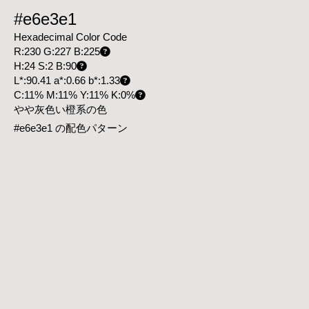
#e6e3e1
Hexadecimal Color Code
R:230 G:227 B:225
H:24 S:2 B:90
L*:90.41 a*:0.66 b*:1.33
C:11% M:11% Y:11% K:0%
やや灰色い橙系の色
#e6e3e1 の配色パターン